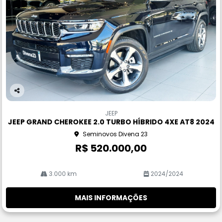
Co
m
JEEP
pa
JEEP GRAND CHEROKEE 2.0 TURBO HÍBRIDO 4XE AT8 2024
rtil
Seminovos Divena 23
he
R$ 520.000,00
3.000 km
2024/2024
MAIS INFORMAÇÕES