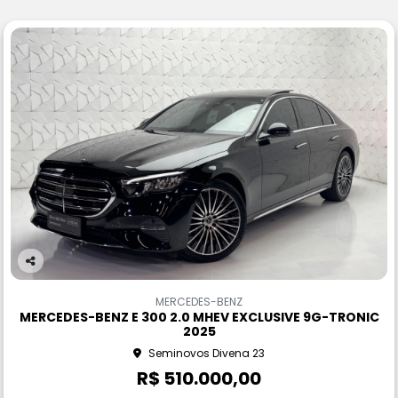
Co
m
MERCEDES-BENZ
pa
MERCEDES-BENZ E 300 2.0 MHEV EXCLUSIVE 9G-TRONIC
rtil
2025
he
Seminovos Divena 23
R$ 510.000,00