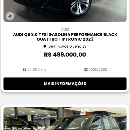
Co
m
AUDI
pa
AUDI Q8 3.0 TFSI GASOLINA PERFORMANCE BLACK
rtil
QUATTRO TIPTRONIC 2023
he
Seminovos Divena 23
R$ 499.000,00
24.000 km
2023/2023
MAIS INFORMAÇÕES