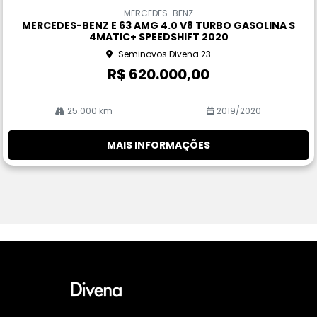
m
MERCEDES-BENZ
pa
MERCEDES-BENZ E 63 AMG 4.0 V8 TURBO GASOLINA S
rtil
4MATIC+ SPEEDSHIFT 2020
he
Seminovos Divena 23
R$ 620.000,00
25.000 km
2019/2020
MAIS INFORMAÇÕES