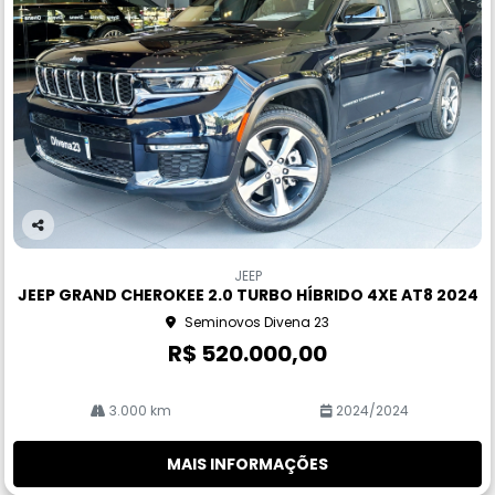
Co
m
JEEP
pa
JEEP GRAND CHEROKEE 2.0 TURBO HÍBRIDO 4XE AT8 2024
rtil
Seminovos Divena 23
he
R$ 520.000,00
3.000 km
2024/2024
MAIS INFORMAÇÕES