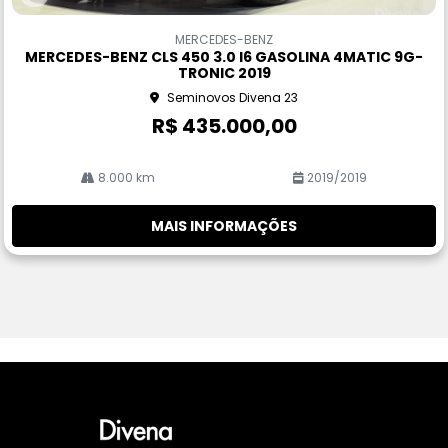
Co
m
MERCEDES-BENZ
pa
MERCEDES-BENZ CLS 450 3.0 I6 GASOLINA 4MATIC 9G-
rtil
TRONIC 2019
he
Seminovos Divena 23
R$ 435.000,00
8.000 km
2019/2019
MAIS INFORMAÇÕES