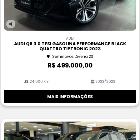
Co
m
AUDI
pa
AUDI Q8 3.0 TFSI GASOLINA PERFORMANCE BLACK
rtil
QUATTRO TIPTRONIC 2023
he
Seminovos Divena 23
R$ 499.000,00
24.000 km
2023/2023
MAIS INFORMAÇÕES