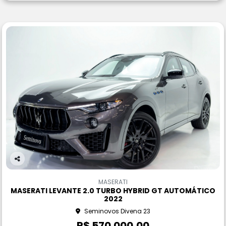
Co
m
MASERATI
pa
MASERATI LEVANTE 2.0 TURBO HYBRID GT AUTOMÁTICO
rtil
2022
he
Seminovos Divena 23
R$ 570.000,00