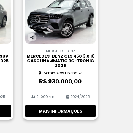
Co
m
MERCEDES-BENZ
pa
 SUV
MERCEDES-BENZ GLS 450 3.0 I6
rtil
2025
GASOLINA 4MATIC 9G-TRONIC
he
2025
Seminovos Divena 23
R$ 930.000,00
025
21.000 km
2024/2025
MAIS INFORMAÇÕES