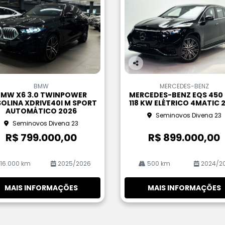
Co
m
BMW
MERCEDES-BENZ
pa
MW X6 3.0 TWINPOWER
MERCEDES-BENZ EQS 450
rtil
OLINA XDRIVE40I M SPORT
118 KW ELÉTRICO 4MATIC 
he
AUTOMÁTICO 2026
Seminovos Divena 23
Seminovos Divena 23
R$ 799.000,00
R$ 899.000,00
16.000 km
2025/2026
500 km
2024/2
MAIS INFORMAÇÕES
MAIS INFORMAÇÕES