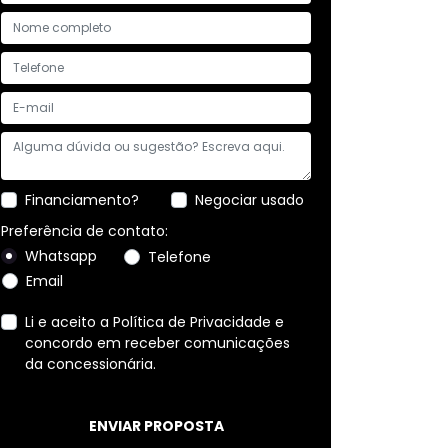
Financiamento?
Negociar usado
Preferência de contato:
Whatsapp
Telefone
Email
Li e aceito a
Política de Privacidade
e
concordo em receber comunicações
da concessionária.
ENVIAR PROPOSTA