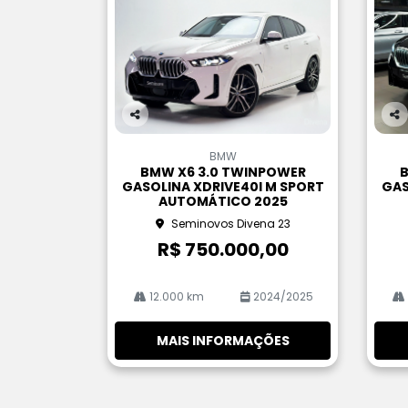
Co
Co
m
m
BMW
pa
pa
BMW X6 3.0 TWINPOWER
B
rtil
rtil
GASOLINA XDRIVE40I M SPORT
GAS
he
he
AUTOMÁTICO 2025
Seminovos Divena 23
R$ 750.000,00
12.000 km
2024/2025
MAIS INFORMAÇÕES