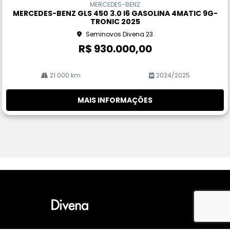
MERCEDES-BENZ
pa
MERCEDES-BENZ GLS 450 3.0 I6 GASOLINA 4MATIC 9G-
rtil
TRONIC 2025
he
Seminovos Divena 23
R$ 930.000,00
21.000 km
2024/2025
MAIS INFORMAÇÕES