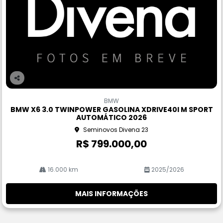
Co
m
BMW
pa
BMW X6 3.0 TWINPOWER GASOLINA XDRIVE40I M SPORT
rtil
AUTOMÁTICO 2026
he
Seminovos Divena 23
R$ 799.000,00
16.000 km
2025/2026
MAIS INFORMAÇÕES