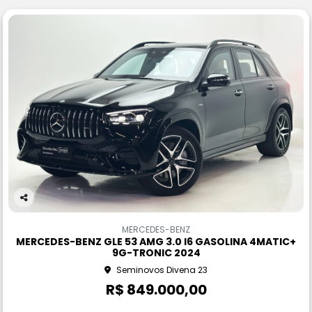
Co
m
MERCEDES-BENZ
pa
MERCEDES-BENZ GLE 53 AMG 3.0 I6 GASOLINA 4MATIC+
rtil
9G-TRONIC 2024
he
Seminovos Divena 23
R$ 849.000,00