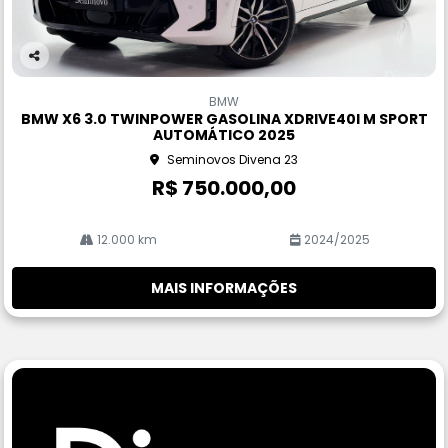
Co
m
BMW
pa
BMW X6 3.0 TWINPOWER GASOLINA XDRIVE40I M SPORT
rtil
AUTOMÁTICO 2025
he
Seminovos Divena 23
R$ 750.000,00
12.000 km
2024/2025
MAIS INFORMAÇÕES