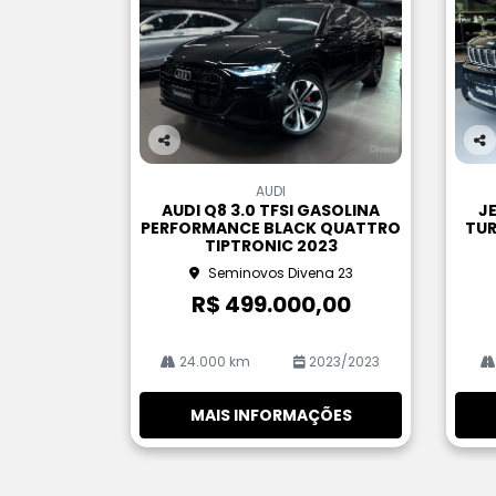
Co
Co
m
m
AUDI
pa
pa
AUDI Q8 3.0 TFSI GASOLINA
J
rtil
rtil
PERFORMANCE BLACK QUATTRO
TUR
he
he
TIPTRONIC 2023
Seminovos Divena 23
R$ 499.000,00
24.000 km
2023/2023
MAIS INFORMAÇÕES