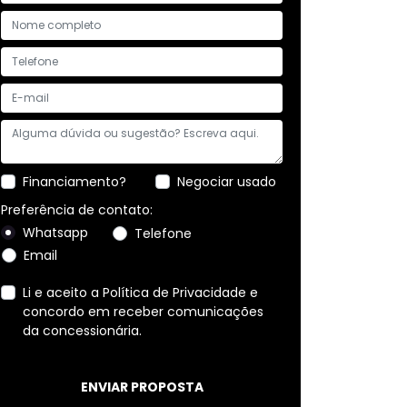
Financiamento?
Negociar usado
Preferência de contato:
Whatsapp
Telefone
Email
Li e aceito a
Política de Privacidade
e
concordo em receber comunicações
da concessionária.
ENVIAR PROPOSTA