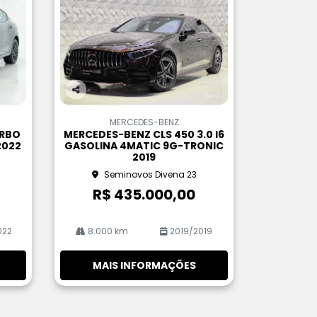
Co
m
MERCEDES-BENZ
pa
URBO
MERCEDES-BENZ CLS 450 3.0 I6
rtil
2022
GASOLINA 4MATIC 9G-TRONIC
he
2019
Seminovos Divena 23
R$ 435.000,00
022
8.000 km
2019/2019
MAIS INFORMAÇÕES