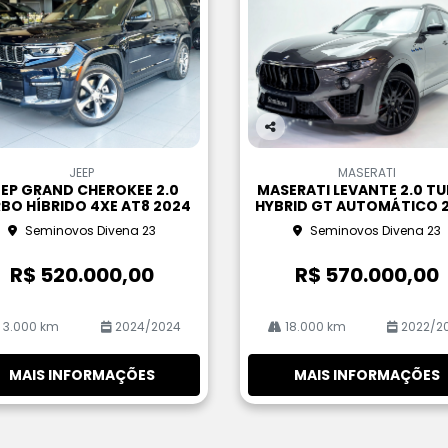
Co
m
JEEP
MASERATI
pa
EEP GRAND CHEROKEE 2.0
MASERATI LEVANTE 2.0 T
rtil
BO HÍBRIDO 4XE AT8 2024
HYBRID GT AUTOMÁTICO 
he
Seminovos Divena 23
Seminovos Divena 23
R$ 520.000,00
R$ 570.000,00
3.000 km
2024/2024
18.000 km
2022/2
MAIS INFORMAÇÕES
MAIS INFORMAÇÕES