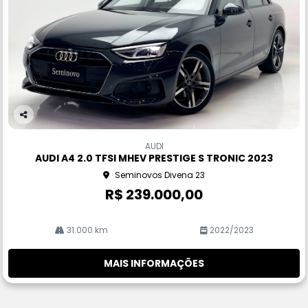
Co
m
AUDI
pa
AUDI A4 2.0 TFSI MHEV PRESTIGE S TRONIC 2023
rtil
Seminovos Divena 23
he
R$ 239.000,00
31.000 km
2022/2023
MAIS INFORMAÇÕES