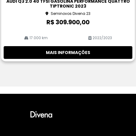
AUDI Q3 2.0 40 TFSI GASOLINA PERFORMANCE QUATTRO
rtil
TIPTRONIC 2023
he
Seminovos Divena 23
R$ 309.900,00
17.000 km
2022/2023
MAIS INFORMAÇÕES