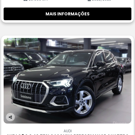
MAIS INFORMAÇÕES
Co
m
AUDI
pa