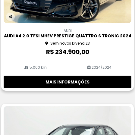
Co
m
AUDI
pa
AUDI A4 2.0 TFSI MHEV PRESTIGE QUATTRO S TRONIC 2024
rtil
Seminovos Divena 23
he
R$ 234.900,00
5.000 km
2024/2024
MAIS INFORMAÇÕES