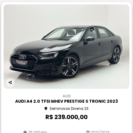
Co
m
AUDI
pa
AUDI A4 2.0 TFSI MHEV PRESTIGE S TRONIC 2023
rtil
Seminovos Divena 23
he
R$ 239.000,00
25.000 km
2022/2023