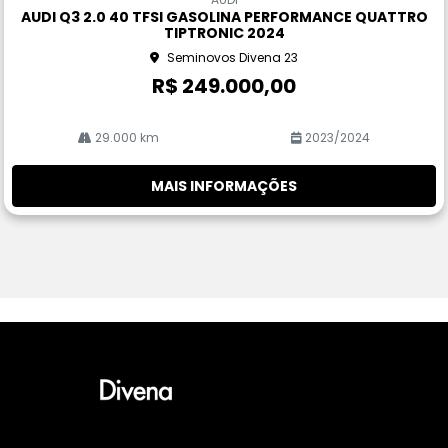
pa
AUDI Q3 2.0 40 TFSI GASOLINA PERFORMANCE QUATTRO
rtil
TIPTRONIC 2024
he
Seminovos Divena 23
R$ 249.000,00
29.000 km
2023/2024
MAIS INFORMAÇÕES