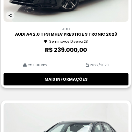
Co
m
AUDI
pa
AUDI A4 2.0 TFSI MHEV PRESTIGE S TRONIC 2023
rtil
Seminovos Divena 23
he
R$ 239.000,00
25.000 km
2022/2023
MAIS INFORMAÇÕES