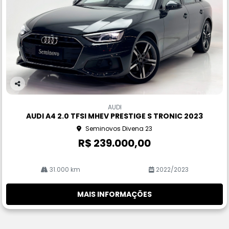
Co
m
AUDI
pa
AUDI A4 2.0 TFSI MHEV PRESTIGE S TRONIC 2023
rtil
Seminovos Divena 23
he
R$ 239.000,00
31.000 km
2022/2023
MAIS INFORMAÇÕES