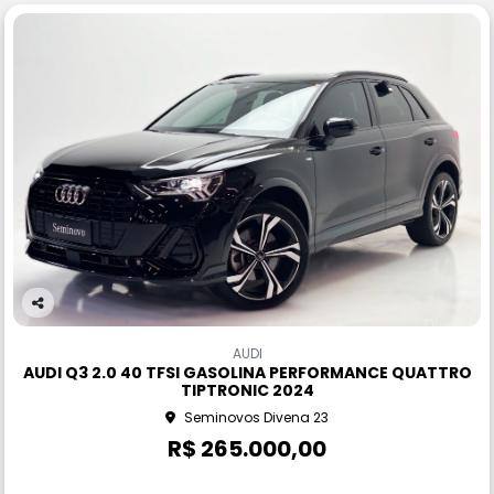
Co
m
AUDI
pa
AUDI Q3 2.0 40 TFSI GASOLINA PERFORMANCE QUATTRO
rtil
TIPTRONIC 2024
he
Seminovos Divena 23
R$ 265.000,00