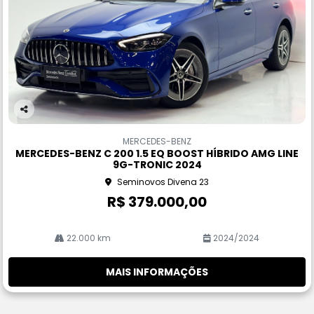
Co
m
MERCEDES-BENZ
pa
MERCEDES-BENZ C 200 1.5 EQ BOOST HÍBRIDO AMG LINE
rtil
9G-TRONIC 2024
he
Seminovos Divena 23
R$ 379.000,00
22.000 km
2024/2024
MAIS INFORMAÇÕES