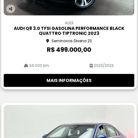
Co
m
AUDI
pa
AUDI Q8 3.0 TFSI GASOLINA PERFORMANCE BLACK
rtil
QUATTRO TIPTRONIC 2023
he
Seminovos Divena 23
R$ 499.000,00
24.000 km
2023/2023
MAIS INFORMAÇÕES