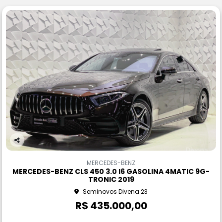
Co
m
MERCEDES-BENZ
pa
MERCEDES-BENZ CLS 450 3.0 I6 GASOLINA 4MATIC 9G-
rtil
TRONIC 2019
he
Seminovos Divena 23
R$ 435.000,00