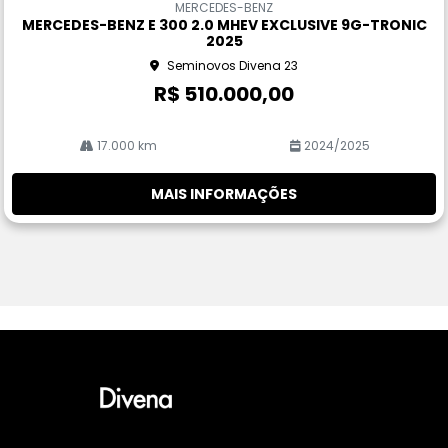
MERCEDES-BENZ
pa
MERCEDES-BENZ E 300 2.0 MHEV EXCLUSIVE 9G-TRONIC
rtil
2025
he
Seminovos Divena 23
R$ 510.000,00
17.000 km
2024/2025
MAIS INFORMAÇÕES