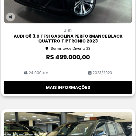
Co
m
AUDI
pa
AUDI Q8 3.0 TFSI GASOLINA PERFORMANCE BLACK
rtil
QUATTRO TIPTRONIC 2023
he
Seminovos Divena 23
R$ 499.000,00
24.000 km
2023/2023
MAIS INFORMAÇÕES