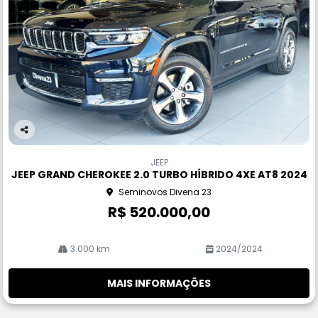
Co
m
JEEP
pa
JEEP GRAND CHEROKEE 2.0 TURBO HÍBRIDO 4XE AT8 2024
rtil
Seminovos Divena 23
he
R$ 520.000,00
3.000 km
2024/2024
MAIS INFORMAÇÕES