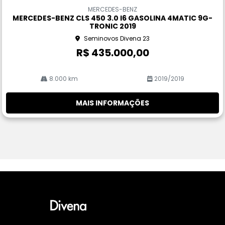
m
MERCEDES-BENZ
pa
MERCEDES-BENZ CLS 450 3.0 I6 GASOLINA 4MATIC 9G-
rtil
TRONIC 2019
he
Seminovos Divena 23
R$ 435.000,00
8.000 km
2019/2019
MAIS INFORMAÇÕES