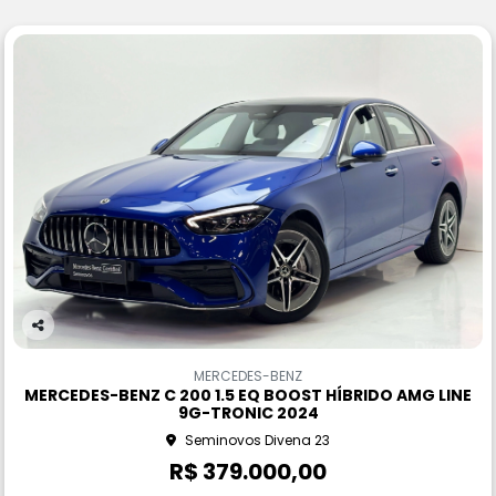
Co
m
MERCEDES-BENZ
pa
MERCEDES-BENZ C 200 1.5 EQ BOOST HÍBRIDO AMG LINE
rtil
9G-TRONIC 2024
he
Seminovos Divena 23
R$ 379.000,00