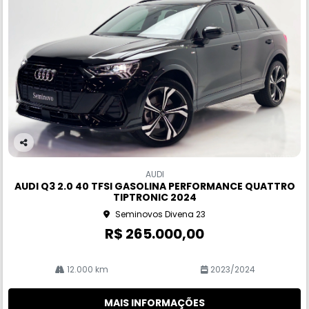
Co
m
AUDI
pa
AUDI Q3 2.0 40 TFSI GASOLINA PERFORMANCE QUATTRO
rtil
TIPTRONIC 2024
he
Seminovos Divena 23
R$ 265.000,00
12.000 km
2023/2024
MAIS INFORMAÇÕES