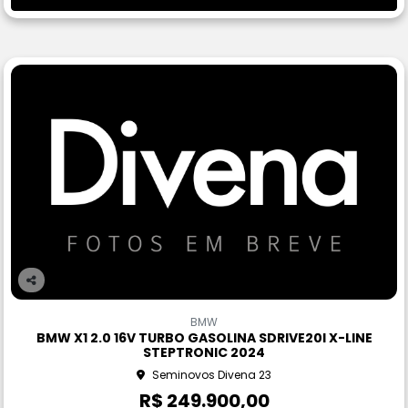
Co
m
BMW
pa
BMW X1 2.0 16V TURBO GASOLINA SDRIVE20I X-LINE
rtil
STEPTRONIC 2024
he
Seminovos Divena 23
R$ 249.900,00