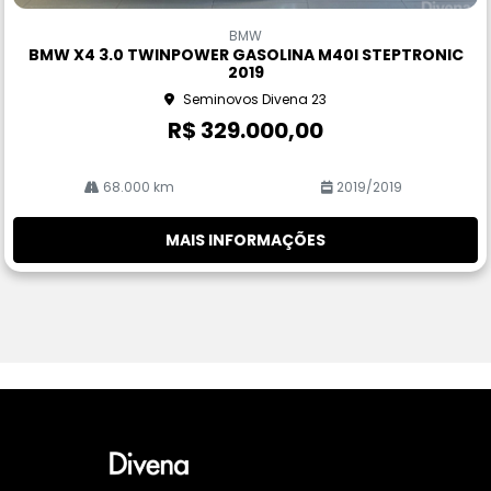
Co
m
BMW
pa
BMW X4 3.0 TWINPOWER GASOLINA M40I STEPTRONIC
rtil
2019
he
Seminovos Divena 23
R$ 329.000,00
68.000 km
2019/2019
MAIS INFORMAÇÕES