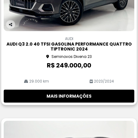
Co
m
AUDI
pa
AUDI Q3 2.0 40 TFSI GASOLINA PERFORMANCE QUATTRO
rtil
TIPTRONIC 2024
he
Seminovos Divena 23
R$ 249.000,00
29.000 km
2023/2024
MAIS INFORMAÇÕES