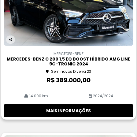
Co
m
MERCEDES-BENZ
pa
MERCEDES-BENZ C 200 1.5 EQ BOOST HÍBRIDO AMG LINE
rtil
9G-TRONIC 2024
he
Seminovos Divena 23
R$ 389.000,00
14.000 km
2024/2024
MAIS INFORMAÇÕES