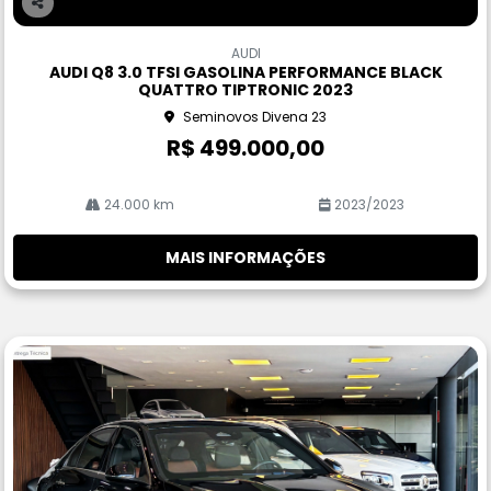
Co
m
AUDI
pa
AUDI Q8 3.0 TFSI GASOLINA PERFORMANCE BLACK
rtil
QUATTRO TIPTRONIC 2023
he
Seminovos Divena 23
R$ 499.000,00
24.000 km
2023/2023
MAIS INFORMAÇÕES