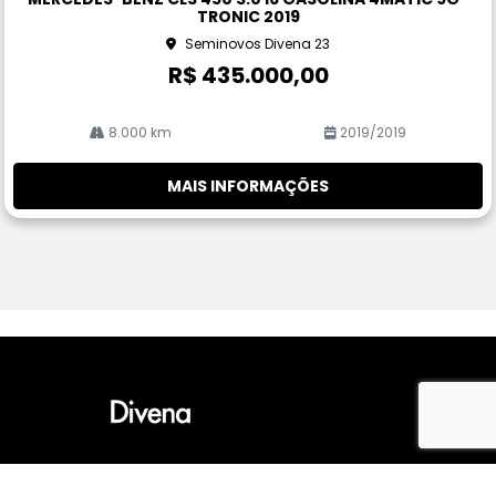
rtil
TRONIC 2019
he
Seminovos Divena 23
R$ 435.000,00
8.000 km
2019/2019
MAIS INFORMAÇÕES