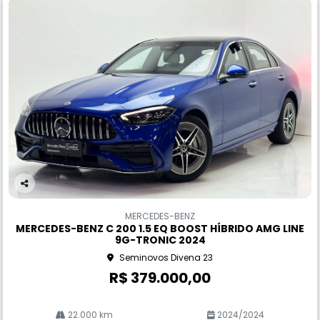
Co
m
MERCEDES-BENZ
pa
MERCEDES-BENZ C 200 1.5 EQ BOOST HÍBRIDO AMG LINE
rtil
9G-TRONIC 2024
he
Seminovos Divena 23
R$ 379.000,00
22.000 km
2024/2024