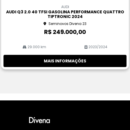
m
AUDI
pa
AUDI Q3 2.0 40 TFSI GASOLINA PERFORMANCE QUATTRO
rtil
TIPTRONIC 2024
he
Seminovos Divena 23
R$ 249.000,00
29.000 km
2023/2024
MAIS INFORMAÇÕES