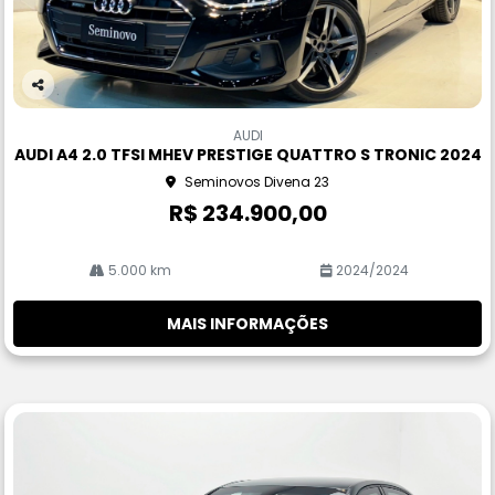
Co
m
AUDI
pa
AUDI A4 2.0 TFSI MHEV PRESTIGE QUATTRO S TRONIC 2024
rtil
Seminovos Divena 23
he
R$ 234.900,00
5.000 km
2024/2024
MAIS INFORMAÇÕES