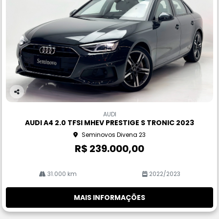
Co
m
AUDI
pa
AUDI A4 2.0 TFSI MHEV PRESTIGE S TRONIC 2023
rtil
Seminovos Divena 23
he
R$ 239.000,00
31.000 km
2022/2023
MAIS INFORMAÇÕES