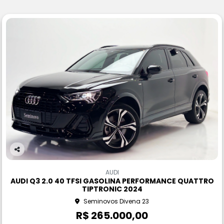
Co
m
AUDI
pa
AUDI Q3 2.0 40 TFSI GASOLINA PERFORMANCE QUATTRO
rtil
TIPTRONIC 2024
he
Seminovos Divena 23
R$ 265.000,00